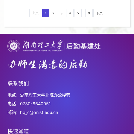
...
上页
1
2
3
4
5
9
下页
联系我们
地点：湖南理工大学北院办公楼旁
电话：0730-8640051
邮箱：hqjjc@hnist.edu.cn
快速通道